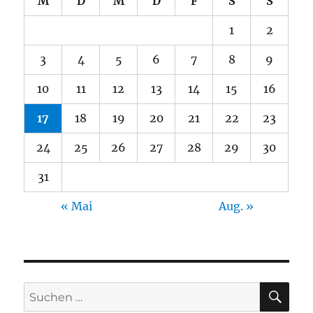
M
D
M
D
F
S
S
1
2
3
4
5
6
7
8
9
10
11
12
13
14
15
16
17
18
19
20
21
22
23
24
25
26
27
28
29
30
31
« Mai
Aug. »
SU
Suche
nach: