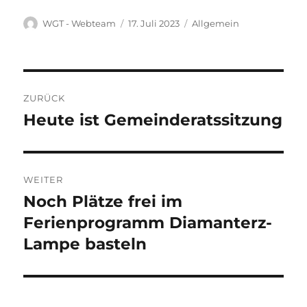
Autor
Veröffentlicht
Kategorien
WGT - Webteam
17. Juli 2023
Allgemein
am
Beitragsnavigation
ZURÜCK
Heute ist Gemeinderatssitzung
Vorheriger
Beitrag:
WEITER
Noch Plätze frei im
Nächster
Beitrag:
Ferienprogramm Diamanterz-
Lampe basteln