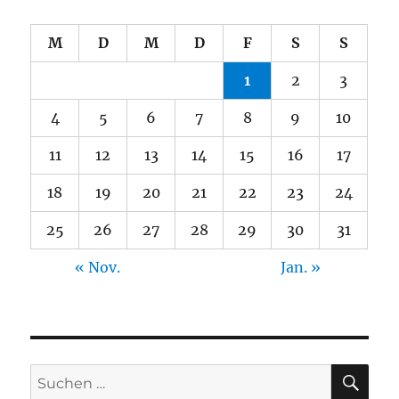
M
D
M
D
F
S
S
1
2
3
4
5
6
7
8
9
10
11
12
13
14
15
16
17
18
19
20
21
22
23
24
25
26
27
28
29
30
31
« Nov.
Jan. »
SU
Suche