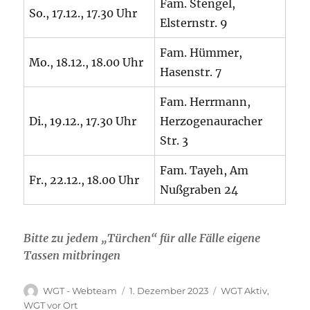
Fam. Stengel,
So., 17.12., 17.30 Uhr
Elsternstr. 9
Fam. Hümmer,
Mo., 18.12., 18.00 Uhr
Hasenstr. 7
Fam. Herrmann,
Di., 19.12., 17.30 Uhr
Herzogenauracher
Str. 3
Fam. Tayeh, Am
Fr., 22.12., 18.00 Uhr
Nußgraben 24
Bitte zu jedem „Türchen“ für alle Fälle eigene
Tassen mitbringen
Autor
Veröffentlicht
Kategorien
WGT - Webteam
1. Dezember 2023
WGT Aktiv
,
am
WGT vor Ort