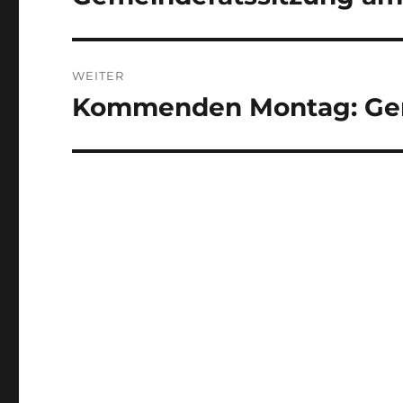
Beitrag:
WEITER
Kommenden Montag: Gem
Nächster
Beitrag: